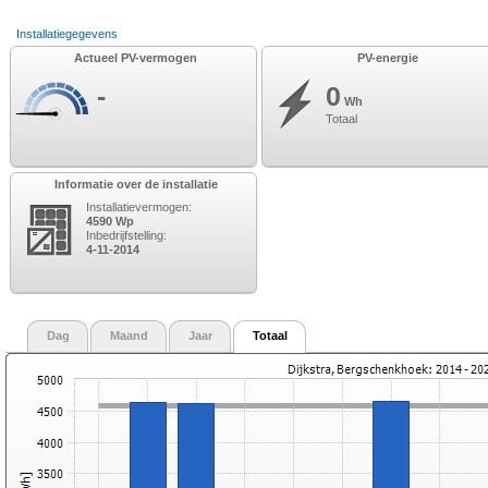
Installatiegegevens
Actueel PV-vermogen
PV-energie
-
0
Wh
Totaal
Informatie over de installatie
Installatievermogen:
4590 Wp
Inbedrijfstelling:
4-11-2014
Dag
Maand
Jaar
Totaal