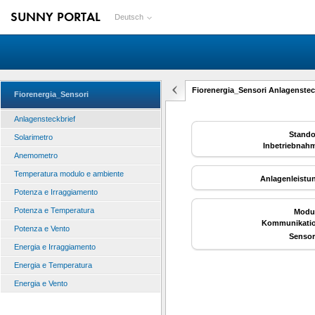
SUNNY PORTAL
Deutsch
Fiorenergia_Sensori Anlagenstec
Fiorenergia_Sensori
Anlagensteckbrief
Stando
Solarimetro
Inbetriebnah
Anemometro
Temperatura modulo e ambiente
Anlagenleistu
Potenza e Irraggiamento
Potenza e Temperatura
Modu
Kommunikati
Potenza e Vento
Sensor
Energia e Irraggiamento
Energia e Temperatura
Energia e Vento