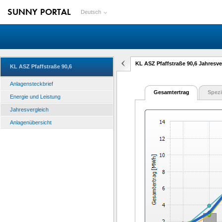
SUNNY PORTAL
Deutsch
KL ASZ Pfaffstraße 90,6 Jahresve
KL ASZ Pfaffstraße 90,6
Anlagensteckbrief
Gesamtertrag
Spezi
Energie und Leistung
Jahresvergleich
Anlagenübersicht