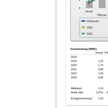
Gesamtertrag [MWh]
Januar
Fe
2018
2019
1,25
2020
1,73
2021
0,89
2022
1,50
2023
0,82
Mittelwert
1,24
Anteil Jahr
1,57%
3
Ertragserwartung *
1,64