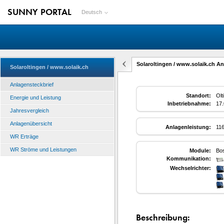
SUNNY PORTAL
Deutsch
Solaroltingen / www.solaik.ch An
Solaroltingen / www.solaik.ch
Anlagensteckbrief
Standort:
Olt
Energie und Leistung
Inbetriebnahme:
17
Jahresvergleich
Anlagenübersicht
Anlagenleistung:
11
WR Erträge
WR Ströme und Leistungen
Module:
Bo
Kommunikation:
Wechselrichter:
Beschreibung: