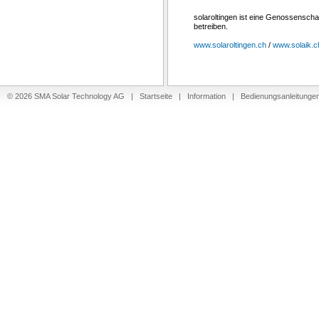
solaroltingen ist eine Genossenschaf
betreiben.
www.solaroltingen.ch
/
www.solaik.c
© 2026 SMA Solar Technology AG |
Startseite
|
Information
|
Bedienungsanleitunge