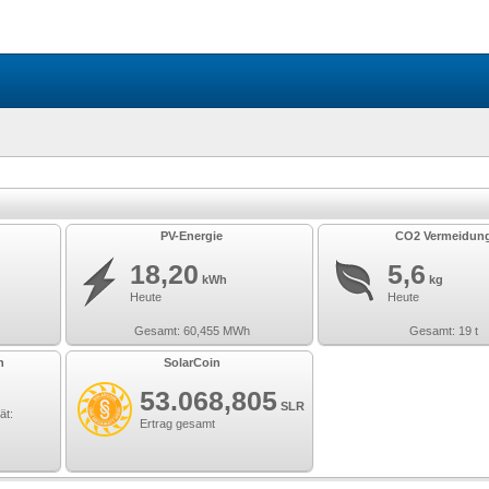
PV-Energie
CO2 Vermeidun
18,20
5,6
kWh
kg
Heute
Heute
Gesamt:
60,455
MWh
Gesamt:
19
t
n
SolarCoin
53.068,805
SLR
ät:
Ertrag gesamt