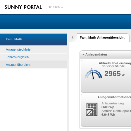
SUNNY PORTAL
Deutsch
Fam. Muth Anlagenübersicht
Fam. Muth
Anlagensteckbrief
Anlagendaten
Jahresvergleich
Aktuelle PV-Leistung
Anlagenübersicht
vor einer Stunde
2965
W
Anlageninformatione
Anlagenleistung:
6600 Wp
Batterie Nennkapazit
6.048 Wh