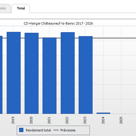
née
Total