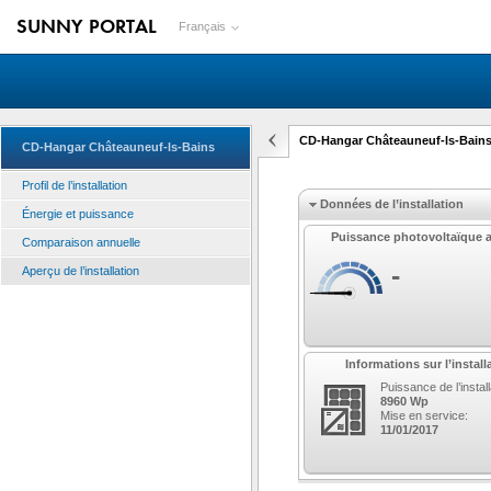
SUNNY PORTAL
Français
CD-Hangar Châteauneuf-ls-Bains 
CD-Hangar Châteauneuf-ls-Bains
Profil de l’installation
Données de l’installation
Énergie et puissance
Puissance photovoltaïque a
Comparaison annuelle
-
Aperçu de l’installation
Informations sur l’install
Puissance de l’install
8960 Wp
Mise en service:
11/01/2017