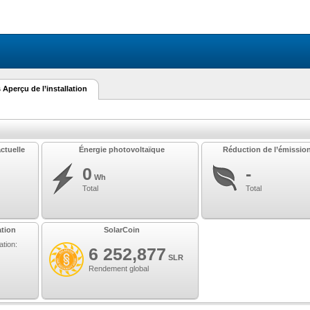
Aperçu de l’installation
ctuelle
Énergie photovoltaïque
Réduction de l’émissio
0
-
Wh
Total
Total
ation
SolarCoin
ation:
6 252,877
SLR
Rendement global