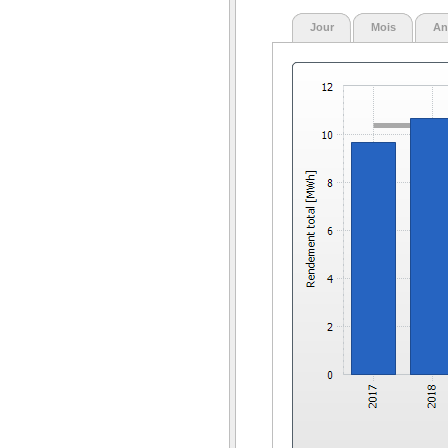
Jour
Mois
An