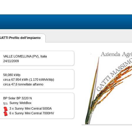
I Profilo dell'impianto
:
VALLE LOMELLINA (PV), Italia
:
24/11/2009
:
58,080 kWp
:
circa 67.954 kWh (1.170 kWh/kWp)
:
circa 47,6 tonnellate all'anno
:
BP Solar BP 3220 N
:
Sunny WebBox
:
3 x Sunny Mini Central 5000A
6 x Sunny Mini Central 7000HV