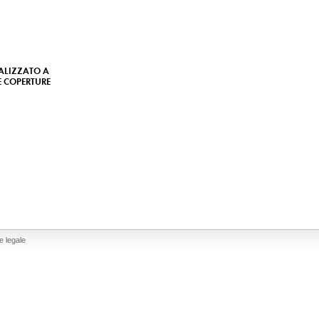
EALIZZATO A
E COPERTURE
e legale