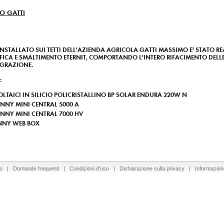
O GATTI
NSTALLATO SUI TETTI DELL'AZIENDA AGRICOLA GATTI MASSIMO E' STATO R
IFICA E SMALTIMENTO ETERNIT, COMPORTANDO L'INTERO RIFACIMENTO DELL
EGRAZIONE.
:
LTAICI IN SILICIO POLICRISTALLINO BP SOLAR ENDURA 220W N
UNNY MINI CENTRAL 5000 A
UNNY MINI CENTRAL 7000 HV
UNNY WEB BOX
so
|
Domande frequenti
|
Condizioni d'uso
|
Dichiarazione sulla privacy
|
Informazion