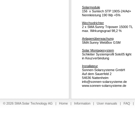
Solarmodule
156 x Suntech STP 190S-24/Ad+
Nennleistung 190 Wp +5%
Wechselrichter
2 x SMA Sunny Tripower 15000 TL
max. Wirkungsgrad 98,2 %
Anlagenüberwachung
SMA Sunny WebBox GSM
Solar Montagesystem
Schletter Systemprofil Solo05 light
in Keuzverbindung
Installateur
Sonnen-Solarsysteme GmbH
Auf dem Sauerfeld 2
54636 Nattenheim
info@sonnen-solarsysteme.de
www.sonnen-solarsysteme.de
© 2026 SMA Solar Technology AG |
Home
|
Information
|
User manuals
|
FAQ