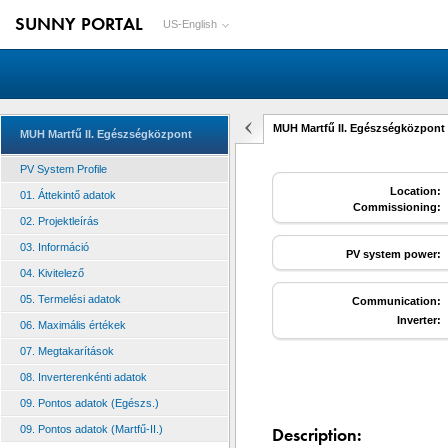
SUNNY PORTAL
US-English
MUH Martfű II. Egészségközpont 
MUH Martfű II. Egészségközpont
PV System Profile
Location:
01. Áttekintő adatok
Commissioning:
02. Projektleírás
03. Információ
PV system power:
04. Kivitelező
05. Termelési adatok
Communication:
Inverter:
06. Maximális értékek
07. Megtakarítások
08. Inverterenkénti adatok
09. Pontos adatok (Egészs.)
09. Pontos adatok (Martfű-II.)
Description: