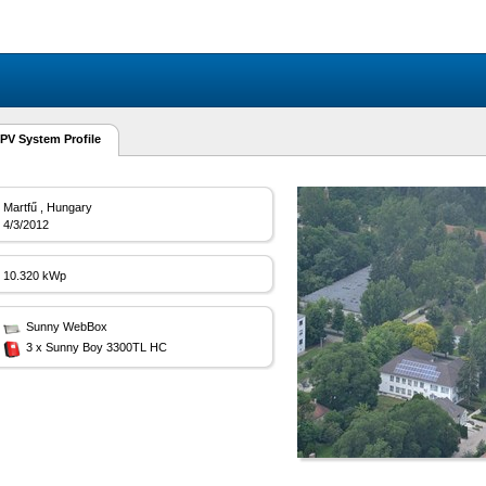
PV System Profile
Martfű , Hungary
4/3/2012
10.320 kWp
Sunny WebBox
3 x Sunny Boy 3300TL HC