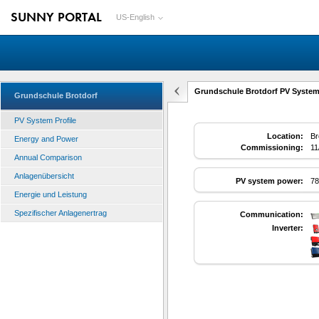
SUNNY PORTAL
US-English
Grundschule Brotdorf PV System 
Grundschule Brotdorf
PV System Profile
Location:
Br
Energy and Power
Commissioning:
11
Annual Comparison
Anlagenübersicht
PV system power:
78
Energie und Leistung
Spezifischer Anlagenertrag
Communication:
Inverter: