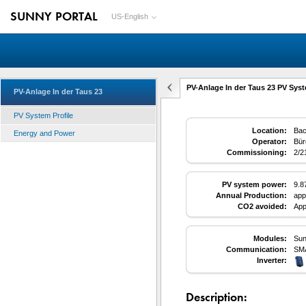
SUNNY PORTAL
US-English
PV-Anlage In der Taus 23 PV Syst
PV-Anlage In der Taus 23
PV System Profile
Location:
Bac
Energy and Power
Operator:
Bür
Commissioning:
2/2
PV system power:
9.8
Annual Production:
app
CO2 avoided:
App
Modules:
Sun
Communication:
SM
Inverter:
Description: