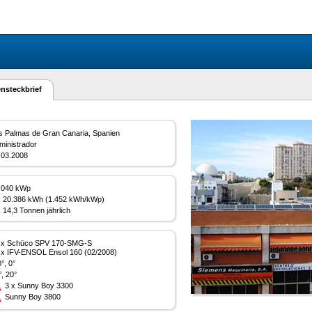
nsteckbrief
s Palmas de Gran Canaria, Spanien
ministrador
.03.2008
,040 kWp
. 20.386 kWh (1.452 kWh/kWp)
. 14,3 Tonnen jährlich
 x Schüco SPV 170-SMG-S
 x IFV-ENSOL Ensol 160 (02/2008)
°, 0°
°, 20°
3 x Sunny Boy 3300
Sunny Boy 3800