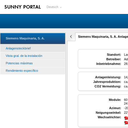
SUNNY PORTAL
Deutsch
Siemens Maquinaria, S. A. Anlage
Siemens Maquinaria, S. A.
Anlagensteckbrief
Standort:
La
Vista gral. de la instalación
Betreiber:
Ad
Potencias máximas
Inbetriebnahme:
28
Rendimiento específico
Anlagenleistung:
14
Jahresproduktion:
ca
CO2 Vermeidung:
ca
Module:
60
24
Azimut:
-20
Neigungswinkel:
22
Wechselrichter: