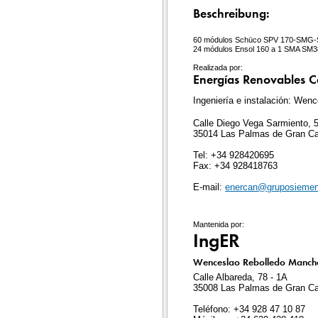
Beschreibung:
60 módulos Schüco SPV 170-SMG-S
24 módulos Ensol 160 a 1 SMA SM3
Realizada por:
Energías Renovables Ca
Ingeniería e instalación: We
Calle Diego Vega Sarmiento, 50
35014 Las Palmas de Gran Ca
Tel: +34 928420695
Fax: +34 928418763
E-mail:
enercan@gruposieme
Mantenida por:
IngER
Wenceslao Rebolledo Manch
Calle Albareda, 78 - 1A
35008 Las Palmas de Gran Ca
Teléfono: +34 928 47 10 87