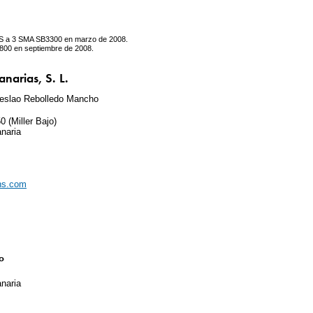
 a 3 SMA SB3300 en marzo de 2008.
800 en septiembre de 2008.
narias, S. L.
nceslao Rebolledo Mancho
 (Miller Bajo)
naria
ns.com
o
naria