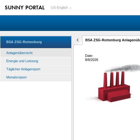
SUNNY PORTAL
US-English
BSA ZSG-Rottenburg Anlagenübe
BSA ZSG-Rottenburg
Anlagenübersicht
Date:
8/8/2026
Energie und Leistung
Täglicher Anlagereport
Monatsreport