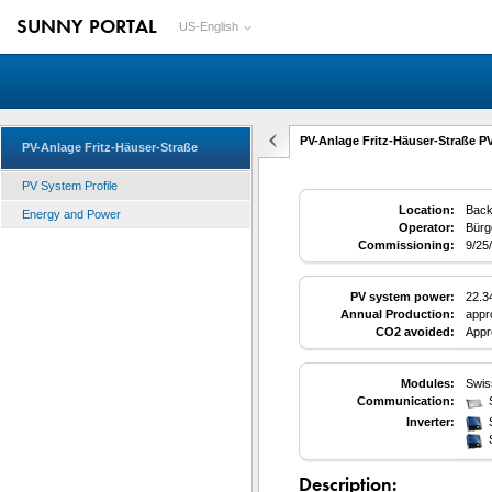
SUNNY PORTAL
US-English
PV-Anlage Fritz-Häuser-Straße PV
PV-Anlage Fritz-Häuser-Straße
PV System Profile
Location:
Back
Energy and Power
Operator:
Bürg
Commissioning:
9/25
PV system power:
22.3
Annual Production:
appr
CO2 avoided:
Appr
Modules:
Swis
Communication:
Inverter:
Description: