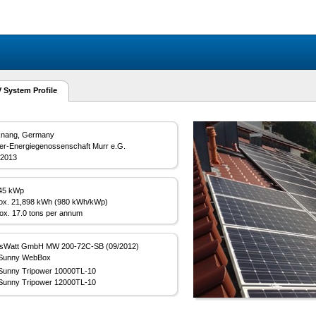
 System Profile
nang, Germany
er-Energiegenossenschaft Murr e.G.
/2013
45 kWp
ox. 21,898 kWh (980 kWh/kWp)
ox. 17.0 tons per annum
sWatt GmbH MW 200-72C-SB (09/2012)
Sunny WebBox
Sunny Tripower 10000TL-10
Sunny Tripower 12000TL-10