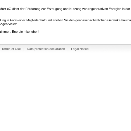
Murr eG dient der Förderung zur Erzeugung und Nutzung von regenerativen Energien in de
cklung in Form einer Mitgliedschaft und erleben Sie den genossenschaftlichen Gedanke haut
mögen viele!"
stimmen, Energie miterleben!
|
Terms of Use
|
Data protection declaration
|
Legal Notice