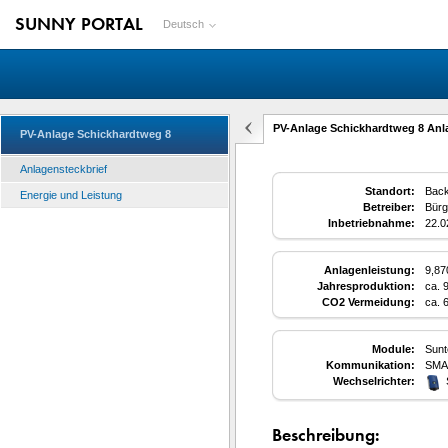
SUNNY PORTAL
Deutsch
PV-Anlage Schickhardtweg 8 Anl
PV-Anlage Schickhardtweg 8
Anlagensteckbrief
Standort:
Back
Energie und Leistung
Betreiber:
Bürg
Inbetriebnahme:
22.0
Anlagenleistung:
9,8
Jahresproduktion:
ca. 
CO2 Vermeidung:
ca. 
Module:
Sunt
Kommunikation:
SMA
Wechselrichter:
Beschreibung: